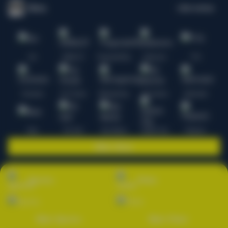
Slots
Lihat semua
Hot
IDNSLOT
PragmaticPlay
Habanero
TTG
Exclusive
Fat Panda
Microgaming
5G Games
Askmeslot
New
PG Soft
Slot Mania
Nolimit City
Playtech
Main Slots
Sports+
Poker
Main Sports+
Main Poker