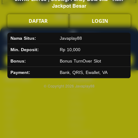
Jackpot Besar
Hot
IDNArcade
PragmaticPlay
Askmeslot
Minigame
Mi
Main Arcade
DAFTAR
LOGIN
Lotto
Fishing
Nama Situs:
Javaplay88
Min. Deposit:
Rp 10,000
Main Lotto
Main Fishing
Bonus:
Bonus TurnOver Slot
Payment:
Bank, QRIS, Ewallet, VA
Quick Links
Javaplay88
© Copyright 2026
Javaplay88
Beranda
Tentang Kami
Sports+
Footer
Slots
Contact
Casino
Deposit
Poker
Withdraw
Lotto
Referral
Arcade
Leaderboard