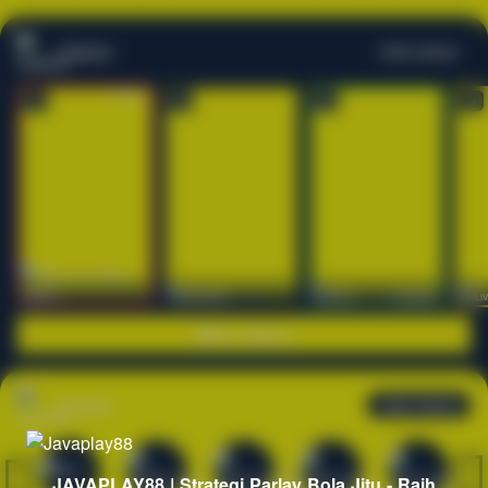
Casino
Lihat semua
53
201
267
53
IDNLIVE
PragmaticPlay
Evolution
IDNLI
Main Casino
Arcade
Lihat semua
JAVAPLAY88 | Strategi Parlay Bola Jitu - Raih