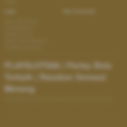
Fishing
Legal
Stay Connected
Responsible Gaming
Syarat &Ketentuan
Kebijakan Privasi
Referral Syarat &Ketentuan
Pengaduan Konsumen
PLAYSLOTS88 | Parlay Bola
Terbaik | Rasakan Sensasi
Menang
Playslots88 situs terbaik untuk bermain slot online dan casino online
terbaru dengan modal minim yang penuh dengan jackpot sensasional.
Join sekarang dan mulai bermain di Playslots88 slot gacor & live casino
Baca lebih
terpercaya, gampang login, dan langsung klaim bonus besar!
Partner