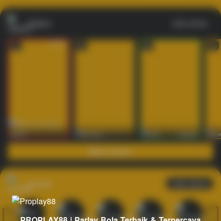
Casino
Lihat semua
53
201
267
53
IDNLIVE
PragmaticPlay
Evolution
IDNLI
Main Casino
Arcade
Lihat semua
PROPLAY88 | Parlay Bola Terbaik & Terpercaya