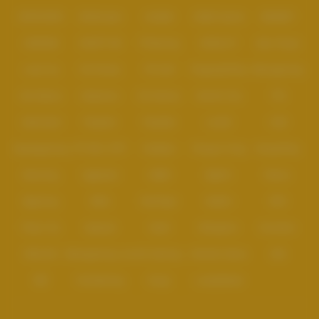
IDNPOKER
IDNArcade
UboBet
SABA Sports
SBOBET
CMD368
NSOFT 88
TFGaming
IDNSLOT
Spin Royal
Level Up
Fat Panda
PG Soft
PragmaticPlay
Microgaming
Slot Mania
Habanero
5G Games
Nolimit City
TTG
Askmeslot
Playtech
PlayStar
Live22
CQ9
Spadegaming
PP 98% RTP
FastSpin
Penguin King
SimplePlay
Booming
Yggdrasil
GMW
BigPot
Reevo
Bgaming
BNG
RedTiger
NetEnt
BTG
Play'n Go
Apparat
Nsoft
Minigame
Evolution
IDNLIVE
Microgaming Live
SA Gaming
Oriental Game
ION
WE
VivoGaming
Ezugi
LuckyStreak